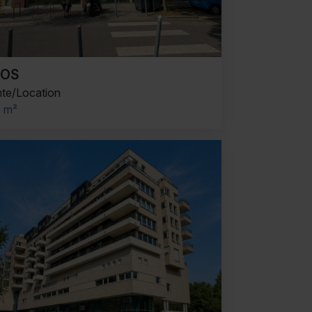
OOS
te/Location
5 m²