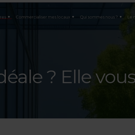
res
Commercialiser mes locaux
Qui sommes nous ?
Le 
idéale ? Elle vou