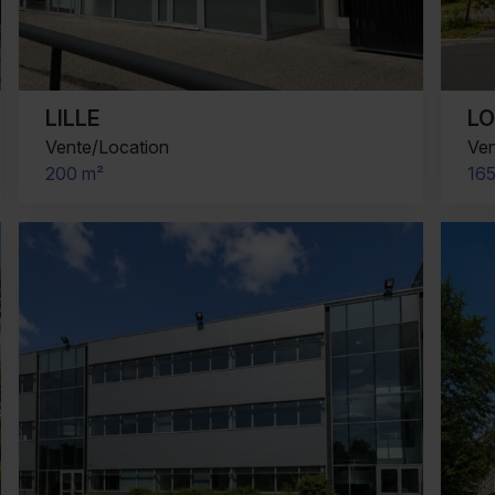
LILLE
L
Vente/Location
Ven
200 m²
16