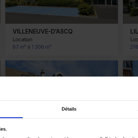
VILLENEUVE-D'ASCQ
L
Location
Loc
87 m² à 1 306 m²
218
Détails
ies.