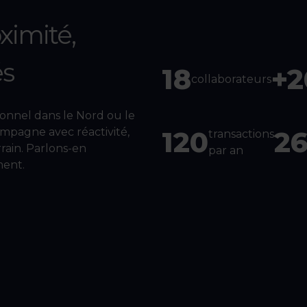
ximité,
és
18
+2
collaborateurs
ionnel dans le Nord ou le
mpagne avec réactivité,
120
2
transactions
rrain. Parlons-en
par an
ment.