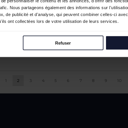
e personnaliser le contenu et les annonces, d'offrir des fonctio
rafic. Nous partageons également des informations sur l'utilisati
, de publicité et d'analyse, qui peuvent combiner celles-ci avec
ils ont collectées lors de votre utilisation de leurs services.
MARCQ EN BAROEUL
L
Location
Loc
355 m²
126
Refuser
1
2
3
4
5
6
7
8
9
10