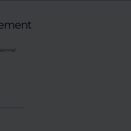
nement
ionnel.
e de bien,
accéder à
oposés en
identialité