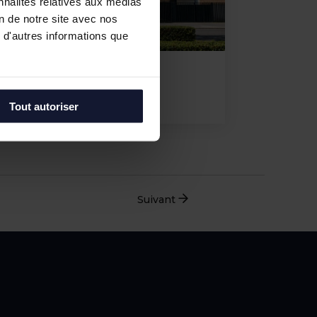
nnalités relatives aux médias
on de notre site avec nos
 d'autres informations que
ILLE
ation
 m² à 377 m²
Tout autoriser
Suivant