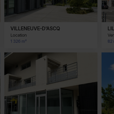
VILLENEUVE-D'ASCQ
L
Location
Ve
1 326 m²
82