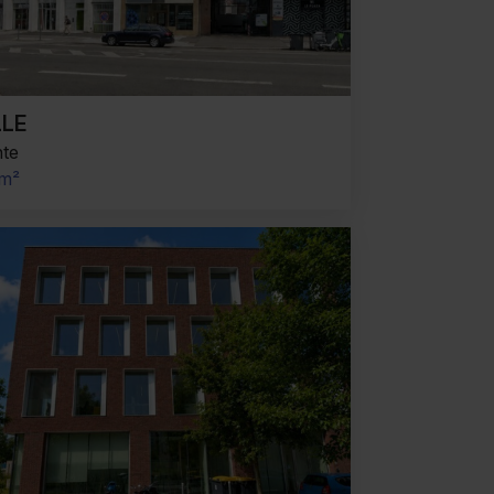
ILLE
nte
 m²