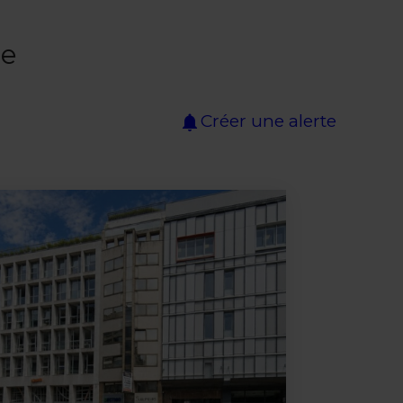
ue
Créer une alerte
notifications