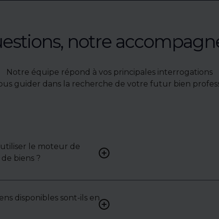
uestions, notre accompag
Notre équipe répond à vos principales interrogations
ous guider dans la recherche de votre futur bien profess
tiliser le moteur de
Renseignez vos critères (typ
de biens ?
surface, localisation) pour 
une liste de biens ciblés.
ens disponibles sont-ils en
Non. Certains biens sont pr
exclusivité ou en toute conf