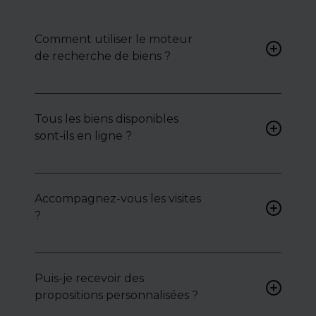
Comment utiliser le moteur
de recherche de biens ?
Renseignez vos critères (type
de bien, surface, localisation)
Tous les biens disponibles
pour accéder à une liste de
sont-ils en ligne ?
biens ciblés.
Non. Certains biens sont
proposés en exclusivité ou en
Accompagnez-vous les visites
toute confidentialité :
?
contactez-nous pour y
accéder.
Oui, nous organisons les
visites, analysons chaque bien
avec vous, et mettons en
Puis-je recevoir des
lumière ses atouts ou
propositions personnalisées ?
contraintes.