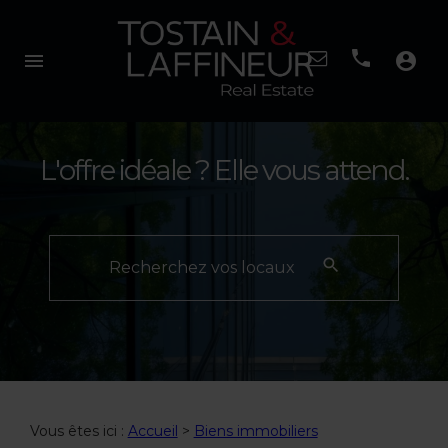
menu
account_circle
L'offre idéale ? Elle vous attend.
Recherchez vos locaux
Vous êtes ici :
Accueil
>
Biens immobiliers