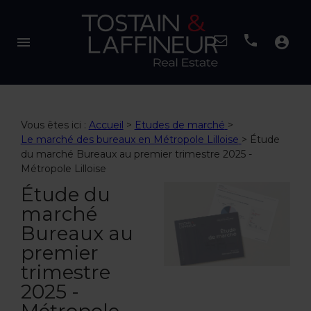
menu
account_circle
Vous êtes ici :
Accueil
>
Etudes de marché
>
Le marché des bureaux en Métropole Lilloise
>
Étude
du marché Bureaux au premier trimestre 2025 -
Métropole Lilloise
Étude du
marché
Bureaux au
premier
trimestre
2025 -