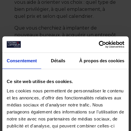
vous aide à orienter vos choix : quel type de
bien privilégier, à quel emplacement, à
quel prix et selon quel calendrier.
Que vous cherchiez à implanter de
nouveaux bureaux, à acquérir un entrepôt
logistique ou à louer un local commercial,
nos experts s’appuient sur des indicateurs
précis : dynamiques sectorielles, niveaux de
Consentement
Détails
À propos des cookies
vacance, projets urbains à venir, valeurs
locatives de référence, évolutions
réglementaires, etc. Cette vision
Ce site web utilise des cookies.
d’ensemble vous permet de sécuriser votre
Les cookies nous permettent de personnaliser le contenu
investissement et de favoriser la croissance
et les annonces, d'offrir des fonctionnalités relatives aux
de votre activité sur le long terme. Grâce à
médias sociaux et d'analyser notre trafic. Nous
notre ancrage local et à notre veille
partageons également des informations sur l'utilisation de
permanente, nous sommes en mesure de
notre site avec nos partenaires de médias sociaux, de
vous fournir une étude à forte valeur
publicité et d'analyse, qui peuvent combiner celles-ci
ajoutée, parfaitement alignée sur vos