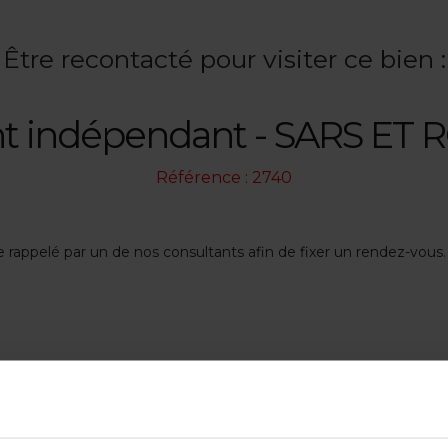
Être recontacté pour visiter ce bien :
t indépendant - SARS ET 
Référence : 2740
re rappelé par un de nos consultants afin de fixer un rendez-vous.