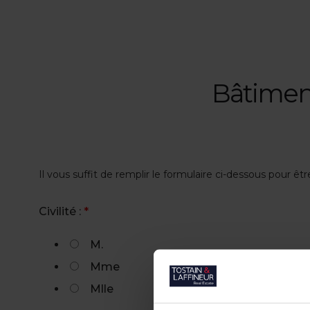
Bâtimen
Il vous suffit de remplir le formulaire ci-dessous pour êt
Civilité :
*
M.
Mme
Mlle