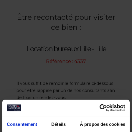
Être recontacté pour visiter
ce bien :
Location bureaux Lille - Lille
Référence : 4337
Il vous suffit de remplir le formulaire ci-dessous
pour être rappelé par un de nos consultants afin
de fixer un rendez-vous.
Civilité :
*
Consentement
Détails
À propos des cookies
M.