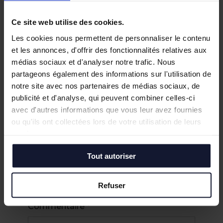
Mme
Ce site web utilise des cookies.
Mlle
Les cookies nous permettent de personnaliser le contenu
Nom Prénom
*
et les annonces, d'offrir des fonctionnalités relatives aux
médias sociaux et d'analyser notre trafic. Nous
partageons également des informations sur l'utilisation de
notre site avec nos partenaires de médias sociaux, de
publicité et d'analyse, qui peuvent combiner celles-ci
Numéro de téléphone
*
avec d'autres informations que vous leur avez fournies
ou qu'ils ont collectées lors de votre utilisation de leurs
services.
Adresse e-mail
*
Tout autoriser
Refuser
Commentaire
*