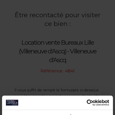
Être recontacté pour visiter
ce bien :
Location vente Bureaux Lille
(Villeneuve d'Ascq) - Villeneuve
d'Ascq
Référence : 4841
Il vous suffit de remplir le formulaire ci-dessous
pour être rappelé par un de nos consultants afin
de fixer un rendez-vous.