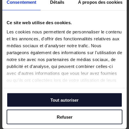
Civilité :
*
Consentement
Détails
À propos des cookies
M.
Ce site web utilise des cookies.
Mme
Les cookies nous permettent de personnaliser le contenu
Mlle
et les annonces, d'offrir des fonctionnalités relatives aux
médias sociaux et d'analyser notre trafic. Nous
Nom Prénom
*
partageons également des informations sur l'utilisation de
notre site avec nos partenaires de médias sociaux, de
publicité et d'analyse, qui peuvent combiner celles-ci
avec d'autres informations que vous leur avez fournies
Numéro de téléphone
*
ou qu'ils ont collectées lors de votre utilisation de leurs
services.
Tout autoriser
Adresse e-mail
*
Refuser