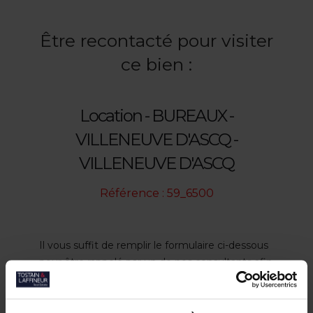
Être recontacté pour visiter
ce bien :
Location - BUREAUX -
VILLENEUVE D'ASCQ -
VILLENEUVE D'ASCQ
Référence : 59_6500
Il vous suffit de remplir le formulaire ci-dessous
pour être rappelé par un de nos consultants afin
de fixer un rendez-vous.