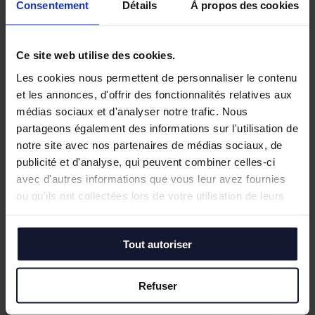
Civilité :
*
Consentement
Détails
À propos des cookies
M.
Ce site web utilise des cookies.
Mme
Les cookies nous permettent de personnaliser le contenu
Mlle
et les annonces, d'offrir des fonctionnalités relatives aux
médias sociaux et d'analyser notre trafic. Nous
Nom Prénom
*
partageons également des informations sur l'utilisation de
notre site avec nos partenaires de médias sociaux, de
publicité et d'analyse, qui peuvent combiner celles-ci
avec d'autres informations que vous leur avez fournies
Numéro de téléphone
*
ou qu'ils ont collectées lors de votre utilisation de leurs
services.
Tout autoriser
Adresse e-mail
*
Refuser