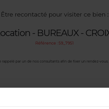
Être recontacté pour visiter ce bien :
Location - BUREAUX - CROI
Référence : 59_7951
re rappelé par un de nos consultants afin de fixer un rendez-vous.