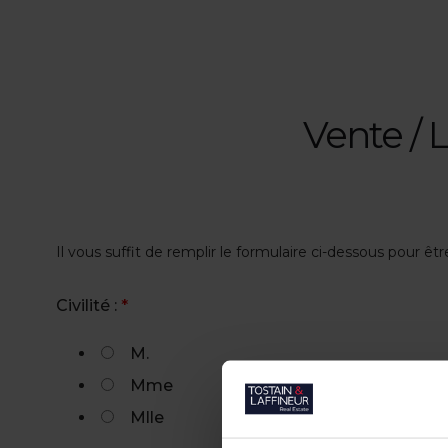
Vente / 
Il vous suffit de remplir le formulaire ci-dessous pour êt
Civilité :
*
M.
Mme
Mlle