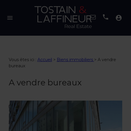
menu
account_circle
Vous êtes ici :
Accueil
>
Biens immobiliers
>
A vendre
bureaux
A vendre bureaux