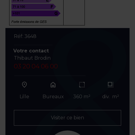
Réf: 3648
Votre contact
Thibaut Brodin
03 20 04 06 00
home
Lille
Bureaux
360 m²
div. m²
Visiter ce bien