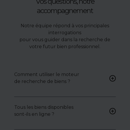
Vos questions, notre
accompagnement
Notre équipe répond à vos principales
interrogations
pour vous guider dans la recherche de
votre futur bien professionnel.
Comment utiliser le moteur
de recherche de biens ?
Renseignez vos critères (type
de bien, surface, localisation)
Tous les biens disponibles
pour accéder à une liste de
sont-ils en ligne ?
biens ciblés.
Non. Certains biens sont