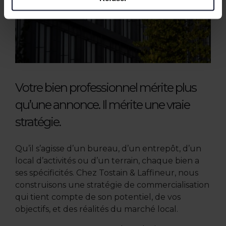
Votre bien professionnel mérite plus
qu’une annonce. Il mérite une vraie
stratégie.
Qu’il s’agisse d’un bureau, d’un entrepôt, d’un
local d’activités ou d’un terrain, chaque bien a
ses spécificités. Chez Tostain & Laffineur, nous
construisons une stratégie de commercialisation
qui tient compte de son potentiel, de vos
objectifs, et des réalités du marché local.