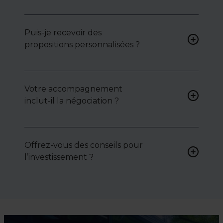
accéder.
Oui, nous organisons les
visites, analysons chaque bien
avec vous, et mettons en
Puis-je recevoir des
lumière ses atouts ou
propositions personnalisées ?
contraintes.
Bien sûr. Nos consultants
peuvent vous proposer des
Votre accompagnement
biens sur mesure, selon vos
inclut-il la négociation ?
attentes et votre secteur.
Oui, nous intervenons
activement pour vous aider à
Offrez-vous des conseils pour
négocier le prix, le bail ou les
l’investissement ?
conditions de vente.
Absolument. Nous
accompagnons les
investisseurs dans la sélection,
l’évaluation et la valorisation