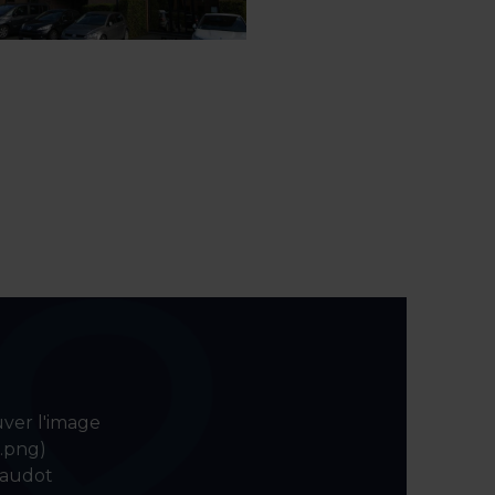
uver l'image
o.png)
laudot