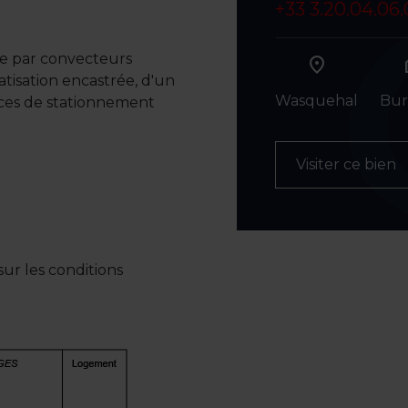
+33 3.20.04.06
ge par convecteurs
h
atisation encastrée, d'un
Wasquehal
Bur
ces de stationnement
Visiter ce bien
ur les conditions