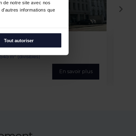
on de notre site avec nos
 d'autres informations que
MARCQ EN BAROEUL
MA
Tout autoriser
Location
Locati
1 157 m² (divisibles)
1 080 m
En savoir plus
nement