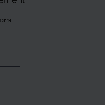
ionnel.
e de bien,
accéder à
oposés en
identialité
éder.
es,