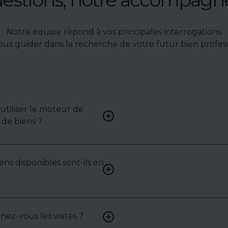
Notre équipe répond à vos principales interrogations
ous guider dans la recherche de votre futur bien profess
tiliser le moteur de
Renseignez vos critères (typ
de biens ?
surface, localisation) pour 
une liste de biens ciblés.
ens disponibles sont-ils en
Non. Certains biens sont pr
exclusivité ou en toute conf
: contactez-nous pour y acc
z-vous les visites ?
Oui, nous organisons les visit