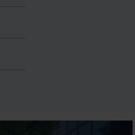
vous, et
uts ou
peuvent
r mesure,
secteur.
vement
 prix, le
te.
gnons les
on,
n de leurs