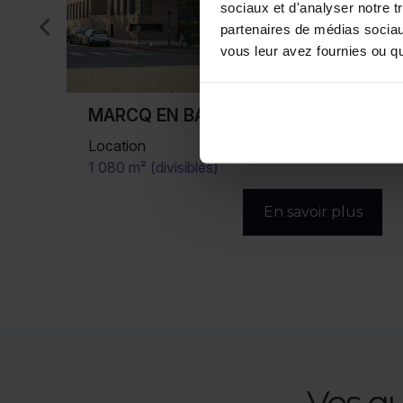
sociaux et d'analyser notre t
partenaires de médias sociaux
vous leur avez fournies ou qu'
MARCQ EN BAROEUL
Vente/Location
2 463 m² (divisibles)
s
En savoir plus
Vos q