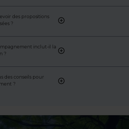
analysons chaque bien avec 
mettons en lumière ses ato
contraintes.
cevoir des propositions
Bien sûr. Nos consultants 
sées ?
vous proposer des biens su
selon vos attentes et votre 
ompagnement inclut-il la
Oui, nous intervenons acti
n ?
pour vous aider à négocier le
bail ou les conditions de ven
s des conseils pour
Absolument. Nous accompa
sement ?
investisseurs dans la sélecti
l’évaluation et la valorisatio
actifs.