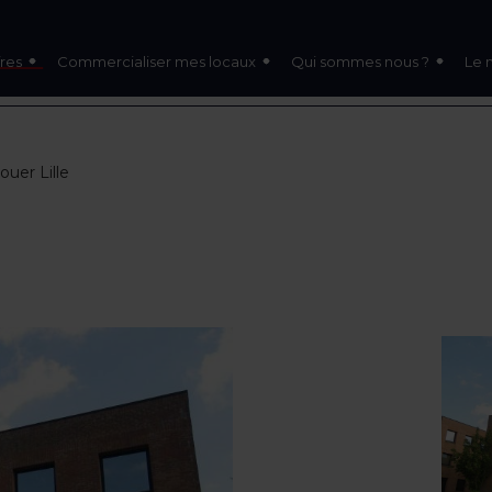
res
Commercialiser mes locaux
Qui sommes nous ?
Le 
ouer Lille