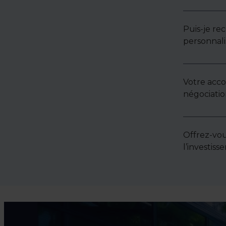
Puis-je re
personnali
Votre acc
négociatio
Offrez-vou
l’investis