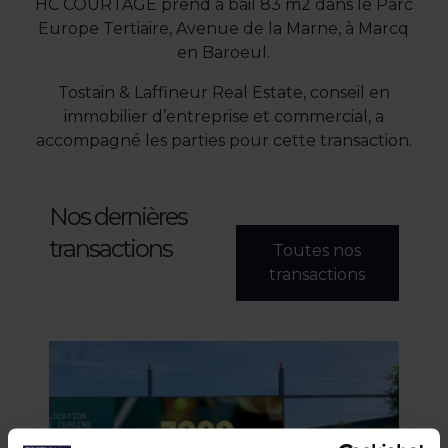
HC COURTAGE prend à bail 83 m
2
dans le Parc
Europe Tertiaire, Avenue de la Marne, à
Marcq
en
Baroeul
.
Tostain &
Laffineur
Real Estate, conseil en
immobilier d’entreprise et commercial, a
accompagné les parties pour cette transaction.
Nos dernières
transactions
Toutes nos
transactions