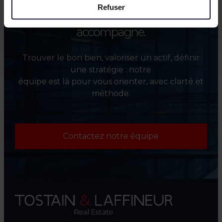
Refuser
Besoin d’un point de départ ?
On vous
accompagne.
Trouver le bon bien, valoriser un actif, définir
une stratégie : notre
équipe est là pour vous orienter, avec clarté et
méthode.
Contactez notre équipe