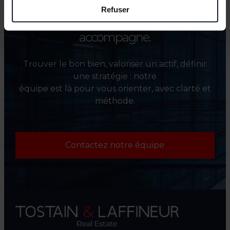
Refuser
Besoin d’un point de départ ?
On vous
accompagne.
Trouver le bon bien, valoriser un actif, définir
une stratégie : notre
équipe est là pour vous orienter, avec clarté et
méthode.
Contactez notre équipe