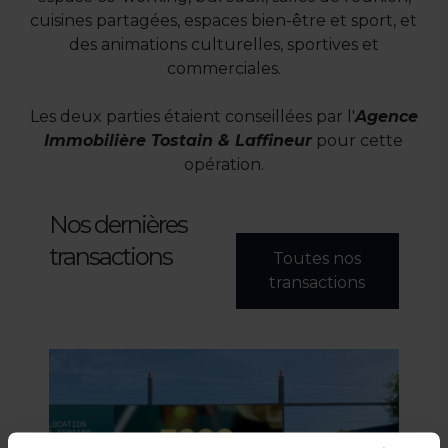
cuisines partagées, espaces bien-être et sport, et
des animations culturelles, sportives et
commerciales.
Les deux parties étaient conseillées par l'
Agence
Immobilière Tostain & Laffineur
pour cette
opération.
Nos dernières
transactions
Toutes nos
transactions