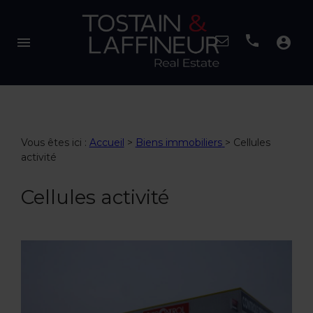
menu
account_circle
Vous êtes ici :
Accueil
>
Biens immobiliers
>
Cellules
activité
Cellules activité