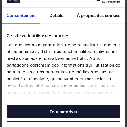
Nos biens similaires
Consentement
Détails
À propos des cookies
Ce site web utilise des cookies.
Les cookies nous permettent de personnaliser le contenu
et les annonces, d'offrir des fonctionnalités relatives aux
médias sociaux et d'analyser notre trafic. Nous
partageons également des informations sur l'utilisation de
notre site avec nos partenaires de médias sociaux, de
publicité et d'analyse, qui peuvent combiner celles-ci
avec d'autres informations que vous leur avez fournies
ou qu'ils ont collectées lors de votre utilisation de leurs
services.
Tout autoriser
CYSOING
AVEL
Location
Locat