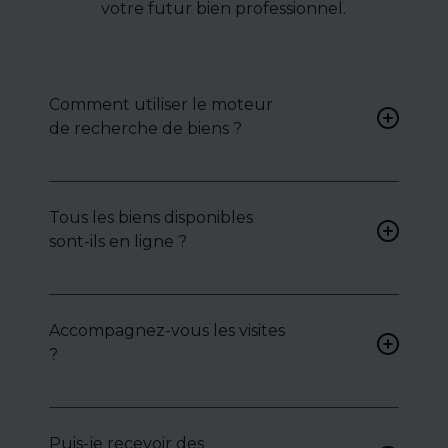
votre futur bien professionnel.
Comment utiliser le moteur
de recherche de biens ?
Renseignez vos critères (type
de bien, surface, localisation)
Tous les biens disponibles
pour accéder à une liste de
sont-ils en ligne ?
biens ciblés.
Non. Certains biens sont
proposés en exclusivité ou en
Accompagnez-vous les visites
toute confidentialité :
?
contactez-nous pour y
accéder.
Oui, nous organisons les
visites, analysons chaque bien
avec vous, et mettons en
Puis-je recevoir des