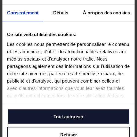
Nos biens similaires
Consentement
Détails
À propos des cookies
Ce site web utilise des cookies.
Les cookies nous permettent de personnaliser le contenu
et les annonces, d'offrir des fonctionnalités relatives aux
médias sociaux et d'analyser notre trafic. Nous
partageons également des informations sur l'utilisation de
notre site avec nos partenaires de médias sociaux, de
publicité et d'analyse, qui peuvent combiner celles-ci
avec d'autres informations que vous leur avez fournies
ou qu'ils ont collectées lors de votre utilisation de leurs
services.
Tout autoriser
LA MADELEINE
DOUAI
Vente
Vente
Refuser
789 m² (divisibles)
1 120 m²