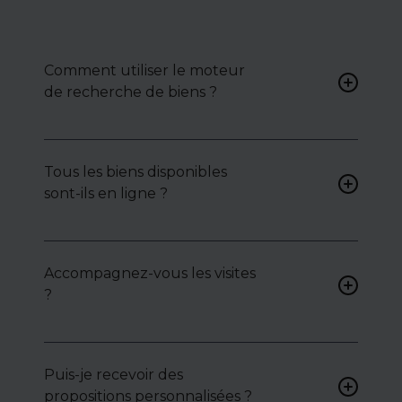
Comment utiliser le moteur
de recherche de biens ?
Renseignez vos critères (type
de bien, surface, localisation)
Tous les biens disponibles
pour accéder à une liste de
sont-ils en ligne ?
biens ciblés.
Non. Certains biens sont
proposés en exclusivité ou en
Accompagnez-vous les visites
toute confidentialité :
?
contactez-nous pour y
accéder.
Oui, nous organisons les
visites, analysons chaque bien
avec vous, et mettons en
Puis-je recevoir des
lumière ses atouts ou
propositions personnalisées ?