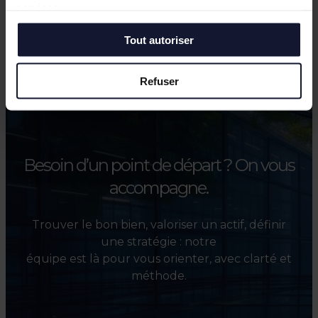
services.
Tout autoriser
Refuser
Besoin d’un point de départ ?
On vous
accompagne.
Trouver le bon bien, valoriser un actif, définir
une stratégie : notre
équipe est là pour vous orienter, avec clarté et
méthode.