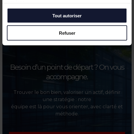
services.
Tout autoriser
Refuser
Besoin d’un point de départ ?
On vous
accompagne.
Trouver le bon bien, valoriser un actif, définir
une stratégie : notre
équipe est là pour vous orienter, avec clarté et
méthode.