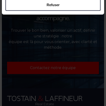
Refuser
Besoin d’un point de départ ?
On vous
accompagne.
Trouver le bon bien, valoriser un actif, définir
une stratégie : notre
équipe est là pour vous orienter, avec clarté et
méthode.
Contactez notre équipe