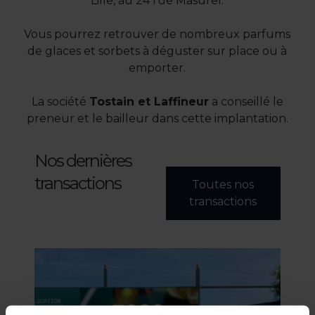
Lille, au 24 rue Masurel.
Vous pourrez retrouver de nombreux parfums
de glaces et sorbets à déguster sur place ou à
emporter.
La société
Tostain et Laffineur
a conseillé le
preneur et le bailleur dans cette implantation.
Nos dernières
transactions
Toutes nos
transactions