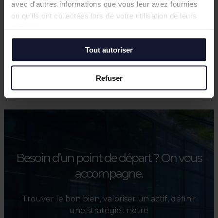
avec d'autres informations que vous leur avez fournies
ou qu'ils ont collectées lors de votre utilisation de leurs
services.
Tout autoriser
Refuser
Besoin d’un point de départ ?
On vous
accompagne.
Trouver le bon bien, valoriser un actif, définir
une stratégie : notre