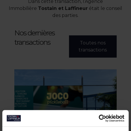
Dans cette transaction, l’Agence
Immobilière
Tostain et Laffineur
était le conseil
des parties.
Nos dernières
transactions
Toutes nos
transactions