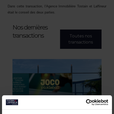
Dans cette transaction, l’Agence Immobilière Tostain et Laffineur
était le conseil des deux parties.
Nos dernières
transactions
Toutes nos
transactions