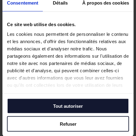
Consentement
Détails
À propos des cookies
Ce site web utilise des cookies.
Les cookies nous permettent de personnaliser le contenu
et les annonces, d'offrir des fonctionnalités relatives aux
médias sociaux et d'analyser notre trafic. Nous
partageons également des informations sur l'utilisation de
notre site avec nos partenaires de médias sociaux, de
publicité et d'analyse, qui peuvent combiner celles-ci
avec d'autres informations que vous leur avez fournies
ou qu'ils ont collectées lors de votre utilisation de leurs
services.
Tout autoriser
Besoin d’un point de départ ?
On vous
accompagne.
Refuser