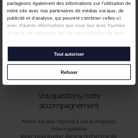
partageons également des informations sur l'utilisation de
notre site avec nos partenaires de médias sociaux, de
publicité et d'analyse, qui peuvent combiner celles-ci
avec d'autres informations que vous leur avez fournies
ou qu'ils ont collectées lors de votre utilisation de leurs
services.
Nos biens similaires
Tout autoriser
Refuser
Vos questions, notre
accompagnement
Notre équipe répond à vos principales
interrogations
pour vous guider dans la recherche de