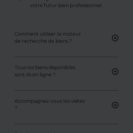
votre futur bien professionnel.
Comment utiliser le moteur
de recherche de biens ?
Renseignez vos critères (type
de bien, surface, localisation)
Tous les biens disponibles
pour accéder à une liste de
sont-ils en ligne ?
biens ciblés.
Non. Certains biens sont
proposés en exclusivité ou en
Accompagnez-vous les visites
toute confidentialité :
?
contactez-nous pour y
accéder.
Oui, nous organisons les
visites, analysons chaque bien
avec vous, et mettons en