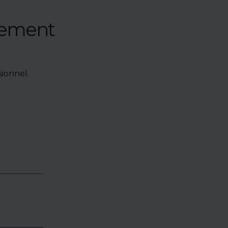
nement
ionnel.
e de bien,
accéder à
oposés en
identialité
éder.