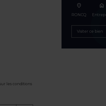
home
RONCQ
Entrep
Visiter ce bien
ur les conditions