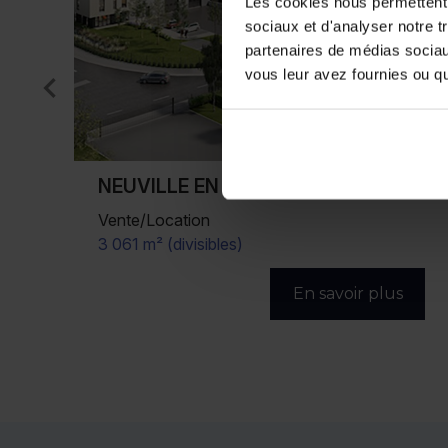
Les cookies nous permettent d
sociaux et d'analyser notre t
partenaires de médias sociaux
vous leur avez fournies ou qu'
HALLUIN
Vente/Location
2 640 m²
s
En savoir plus