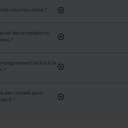
z-vous les visites ?
Oui, nous organisons les visit
analysons chaque bien avec 
mettons en lumière ses ato
contraintes.
cevoir des propositions
Bien sûr. Nos consultants 
sées ?
vous proposer des biens su
selon vos attentes et votre 
ompagnement inclut-il la
Oui, nous intervenons acti
n ?
pour vous aider à négocier le
bail ou les conditions de ven
s des conseils pour
Absolument. Nous accompa
sement ?
investisseurs dans la sélecti
l’évaluation et la valorisatio
actifs.