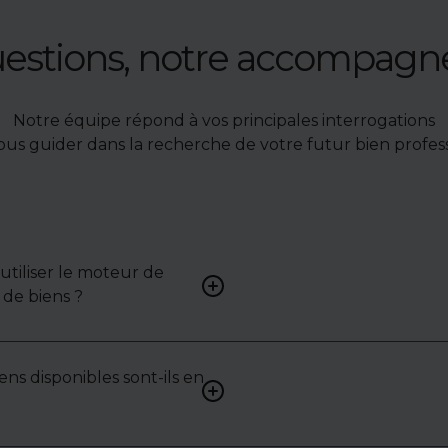
uestions, notre accompag
Notre équipe répond à vos principales interrogations
ous guider dans la recherche de votre futur bien profess
tiliser le moteur de
Renseignez vos critères (typ
de biens ?
surface, localisation) pour 
une liste de biens ciblés.
ens disponibles sont-ils en
Non. Certains biens sont pr
exclusivité ou en toute conf
: contactez-nous pour y acc