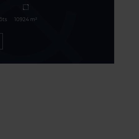
ôts
10924 m²