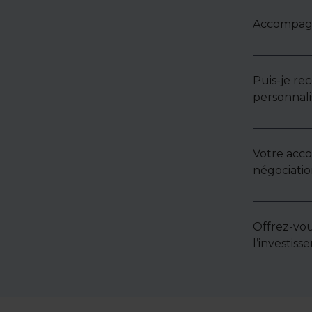
Accompagne
Puis-je re
personnali
Votre acc
négociatio
Offrez-vou
l’investis