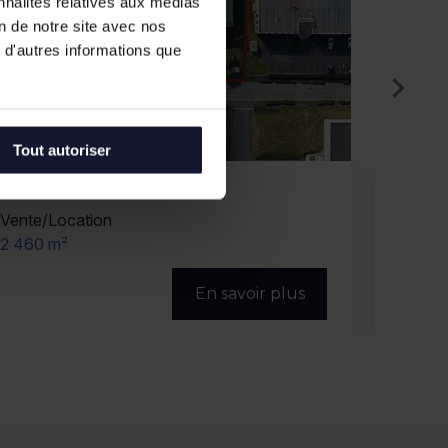
nnalités relatives aux médias
on de notre site avec nos
 d'autres informations que
Tout autoriser
NEUVILLE EN FERRAIN
NEU
Location
Vente/
947 m² (divisibles)
3 061 m
En savoir plus