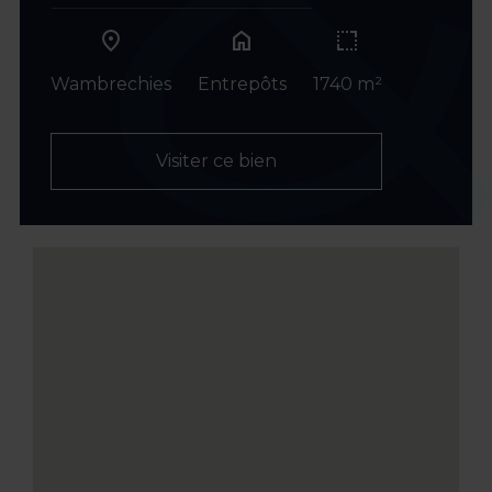
home
Wambrechies
Entrepôts
1740 m²
Visiter ce bien