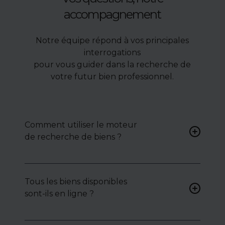
accompagnement
Notre équipe répond à vos principales
interrogations
pour vous guider dans la recherche de
votre futur bien professionnel.
Comment utiliser le moteur
de recherche de biens ?
Renseignez vos critères (type
de bien, surface, localisation)
Tous les biens disponibles
pour accéder à une liste de
sont-ils en ligne ?
biens ciblés.
Non. Certains biens sont