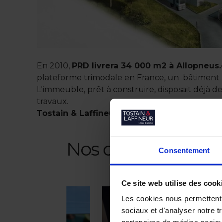
En 2010,
PRD livrera 34 000 m2 à Allopneus
plateforme trimodale en France, un bâtiment lo
L'immeuble, prêt à construire, disposait déjà 
travaux.
Tostain & Laffineur Real Estate a réalisé ce
Nos dernières tran
Consentement
Ce site web utilise des cook
Les cookies nous permettent d
sociaux et d'analyser notre t