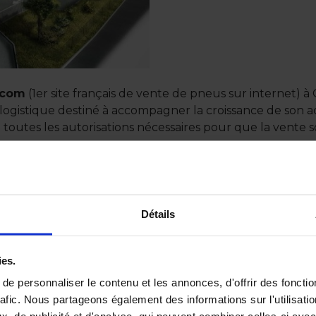
.com
(1er site français de vente de pneus sur internet) à O
gistique destiné à accompagner la croissance de son acti
de toutes les autorisations nécessaires pour que la vent
tte transaction
sactions
Détails
ies.
e personnaliser le contenu et les annonces, d'offrir des fonctio
rafic. Nous partageons également des informations sur l'utilisati