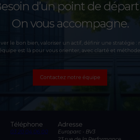
esoin d’un point de départ
On vous accompagne.
er le bon bien, valoriser un actif, définir une stratégie :
équipe est là pour vous orienter, avec clarté et méthode
Contactez notre équipe
Téléphone
Adresse
03 20 04 06 00
Europarc - BV3
23 rue de la Performance