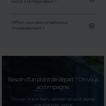
inclut-il la négociation ?
attentes et votre secteur.
Oui, nous intervenons
activement pour vous aider à
Offrez-vous des conseils pour
négocier le prix, le bail ou les
l’investissement ?
conditions de vente.
Absolument. Nous
accompagnons les
investisseurs dans la sélection,
l’évaluation et la valorisation
de leurs actifs.
Besoin d’un point de départ ?
On vous
accompagne.
Trouver le bon bien, valoriser un actif, définir
une stratégie : notre