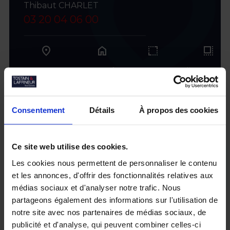
Thibaut CHARLET
03 20 04 06 00
home
LEZENNES
Entrepôts
5800 m²
div. 2900 m
Visiter ce bien
Consentement
Détails
À propos des cookies
Ce site web utilise des cookies.
Les cookies nous permettent de personnaliser le contenu
et les annonces, d'offrir des fonctionnalités relatives aux
médias sociaux et d'analyser notre trafic. Nous
partageons également des informations sur l'utilisation de
notre site avec nos partenaires de médias sociaux, de
publicité et d'analyse, qui peuvent combiner celles-ci