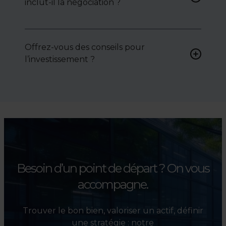
inclut-il la négociation ?
attentes et votre secteur.
Oui, nous intervenons
activement pour vous aider à
Offrez-vous des conseils pour
négocier le prix, le bail ou les
l’investissement ?
conditions de vente.
Absolument. Nous
accompagnons les
investisseurs dans la sélection,
l’évaluation et la valorisation
de leurs actifs.
Besoin d’un point de départ ?
On vous
accompagne.
Trouver le bon bien, valoriser un actif, définir
une stratégie : notre