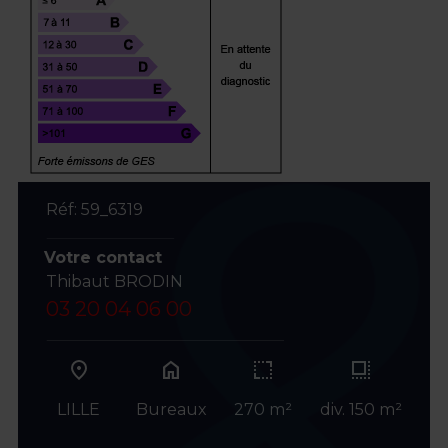
Réf: 59_6319
Votre contact
Thibaut BRODIN
03 20 04 06 00
home
LILLE
Bureaux
270 m²
div. 150 m²