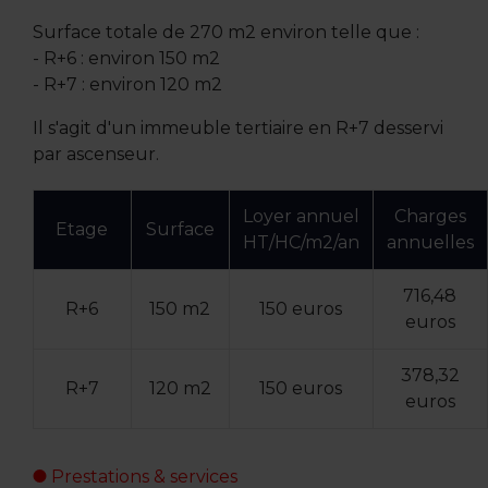
Surface totale de 270 m2 environ telle que :
- R+6 : environ 150 m2
- R+7 : environ 120 m2
Il s'agit d'un immeuble tertiaire en R+7 desservi
par ascenseur.
Loyer annuel
Charges
Etage
Surface
HT/HC/m2/an
annuelles
716,48
R+6
150 m2
150 euros
euros
378,32
R+7
120 m2
150 euros
euros
Prestations & services