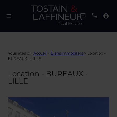
menu
account_circle
Vous êtes ici :
Accueil
>
Biens immobiliers
>
Location -
BUREAUX - LILLE
Location - BUREAUX -
LILLE