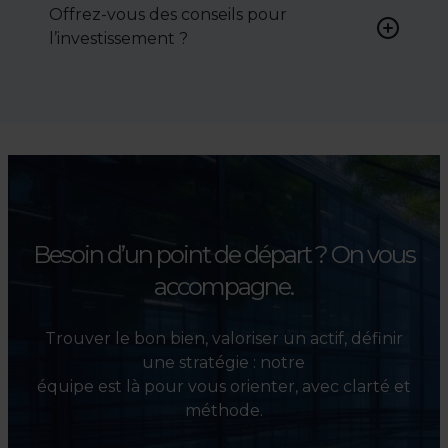
Offrez-vous des conseils pour
négocier le prix, le bail ou les
l’investissement ?
conditions de vente.
Absolument. Nous
accompagnons les
investisseurs dans la sélection,
l’évaluation et la valorisation
de leurs actifs.
Besoin d’un point de départ ?
On vous
accompagne.
Trouver le bon bien, valoriser un actif, définir
une stratégie : notre
équipe est là pour vous orienter, avec clarté et
méthode.