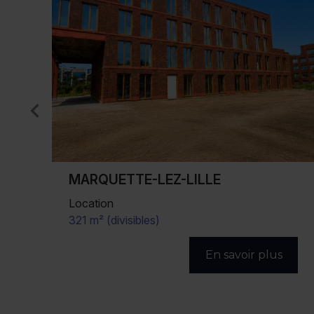
LILLE
Location
390 m² (divisibles)
s
En savoir plus