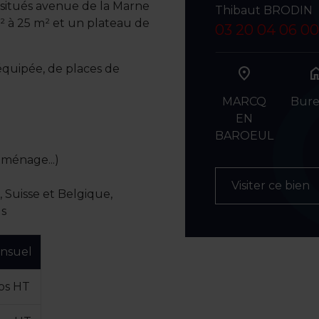
 situés avenue de la Marne
Thibaut BRODIN
² à 25 m² et un plateau de
03 20 04 06 00
équipée, de places de
ho
MARCQ
Bur
EN
BAROEUL
 ménage...)
Visiter ce bien
 Suisse et Belgique,
ls
nsuel
ros HT