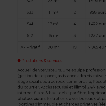
505
23 m²
4
1 996 eu
533
11 m²
2
958 eur
541
17 m²
4
1 472 eu
512
15 m²
3
1 237 eu
A - Privatif
90 m²
19
7 965 eu
Prestations & services
Accueil de vos visiteurs, Une équipe professionn
(gestion des espaces, assistance administrative
Siège social et/ou adresse commerciale, Récepti
du courrier, Accès sécurisé et illimité 24/7 av
internet filaire & haut débit par fibre, Imprima
photocopieurs, Entretien de vos bureaux et 
locatives d'immeuble et charges privatives (élect