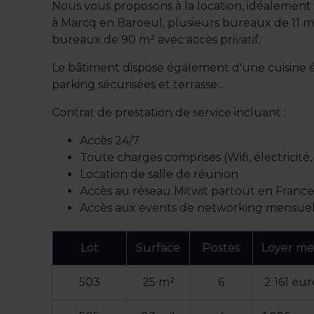
Nous vous proposons à la location, idéalement
à Marcq en Baroeul, plusieurs bureaux de 11 m
bureaux de 90 m² avec accès privatif.
Le bâtiment dispose également d'une cuisine 
parking sécurisées et terrasse...
Contrat de prestation de service incluant :
Accès 24/7
Toute charges comprises (Wifi, électricité,
Location de salle de réunion
Accès au réseau Mitwit partout en France,
Accès aux events de networking mensue
Lot
Surface
Postes
Loyer me
503
25 m²
6
2 161 eu