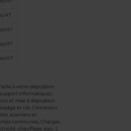
ros HT
os HT
ros HT
ros HT
ros HT
elle à votre disposition
, support informatique),
on et mise à disposition
ec badge et clé, Connexion
ntes, scanners et
parties communes, Charges
ricité, chauffage, eau...),