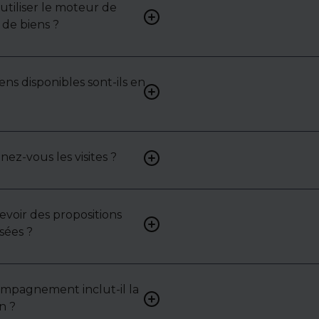
tiliser le moteur de
Renseignez vos critères (typ
de biens ?
surface, localisation) pour 
une liste de biens ciblés.
ens disponibles sont-ils en
Non. Certains biens sont pr
exclusivité ou en toute conf
: contactez-nous pour y acc
z-vous les visites ?
Oui, nous organisons les visit
analysons chaque bien avec 
mettons en lumière ses ato
contraintes.
cevoir des propositions
Bien sûr. Nos consultants 
sées ?
vous proposer des biens su
selon vos attentes et votre 
ompagnement inclut-il la
Oui, nous intervenons acti
n ?
pour vous aider à négocier le