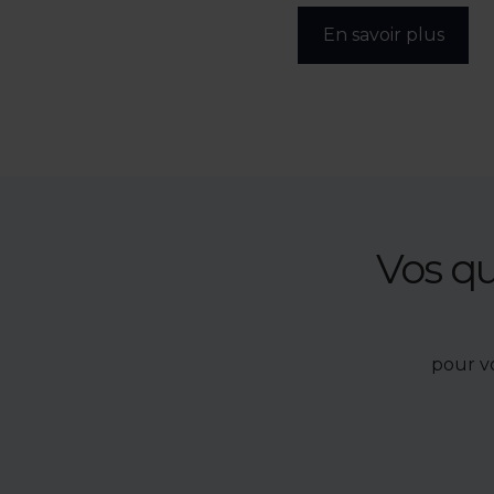
s
En savoir plus
Vos q
pour v