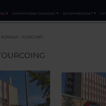
res
Commercialiser mes locaux
Qui sommes nous ?
Le 
 - BUREAUX - TOURCOING
- TOURCOING