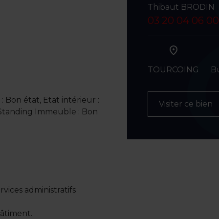
Thibaut BRODIN
03 20 04 06 00
TOURCOING
B
 Bon état, Etat intérieur :
Visiter ce bien
, Standing Immeuble : Bon
vices administratifs
bâtiment.