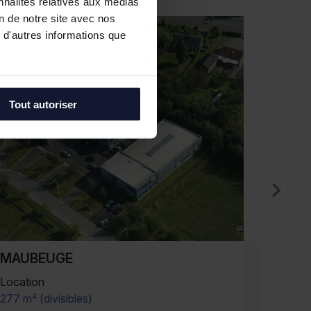
nnalités relatives aux médias
on de notre site avec nos
 d'autres informations que
Tout autoriser
WAMBRECHIES
LILL
Location
Locati
1 128 m² (divisibles)
275 m