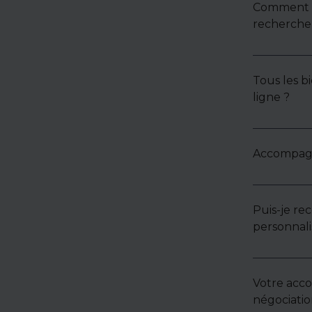
Comment u
recherche 
Tous les bi
ligne ?
Accompagne
Puis-je re
personnali
Votre acc
négociatio