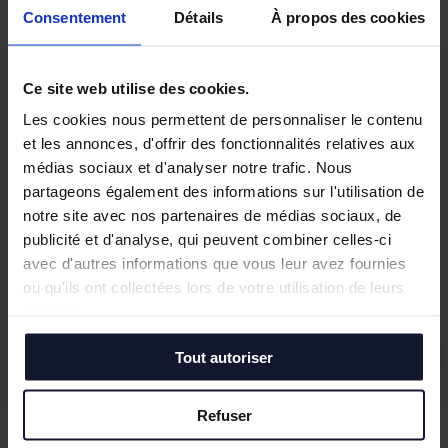
Réf: 59_5404
Consentement
Détails
À propos des cookies
Votre contact
Impossible de trouver l'image d'origine
Ce site web utilise des cookies.
(gifs/logo.png)
Les cookies nous permettent de personnaliser le contenu
Francois Nicolas Claudot
et les annonces, d'offrir des fonctionnalités relatives aux
+33 3.20.04.06.00
médias sociaux et d'analyser notre trafic. Nous
partageons également des informations sur l'utilisation de
home
notre site avec nos partenaires de médias sociaux, de
publicité et d'analyse, qui peuvent combiner celles-ci
EURALILLE
Bureaux
8995 m²
div. m²
avec d'autres informations que vous leur avez fournies
ou qu'ils ont collectées lors de votre utilisation de leurs
services.
Visiter ce bien
Tout autoriser
Refuser