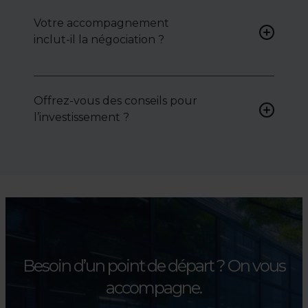
peuvent vous proposer des
Votre accompagnement
biens sur mesure, selon vos
inclut-il la négociation ?
attentes et votre secteur.
Oui, nous intervenons
activement pour vous aider à
Offrez-vous des conseils pour
négocier le prix, le bail ou les
l’investissement ?
conditions de vente.
Absolument. Nous
accompagnons les
investisseurs dans la sélection,
l’évaluation et la valorisation
de leurs actifs.
Besoin d’un point de départ ?
On vous
accompagne.