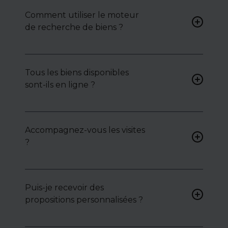
Comment utiliser le moteur
de recherche de biens ?
Renseignez vos critères (type
de bien, surface, localisation)
Tous les biens disponibles
pour accéder à une liste de
sont-ils en ligne ?
biens ciblés.
Non. Certains biens sont
proposés en exclusivité ou en
Accompagnez-vous les visites
toute confidentialité :
?
contactez-nous pour y
accéder.
Oui, nous organisons les
visites, analysons chaque bien
avec vous, et mettons en
Puis-je recevoir des
lumière ses atouts ou
propositions personnalisées ?
contraintes.
Bien sûr. Nos consultants