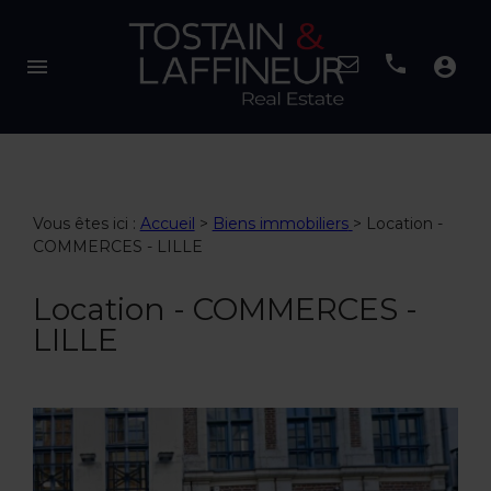
menu
account_circle
Vous êtes ici :
Accueil
>
Biens immobiliers
>
Location -
COMMERCES - LILLE
Location - COMMERCES -
LILLE