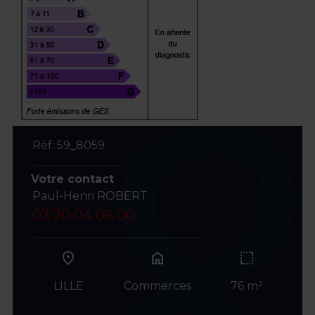
Réf: 59_8059
Votre contact
Paul-Henri ROBERT
03 20 04 06 00
home
LILLE
Commerces
76 m²