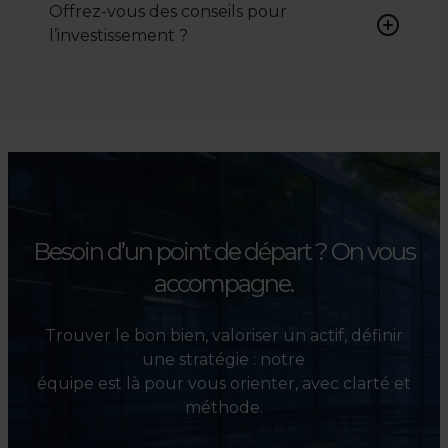
Offrez-vous des conseils pour
négocier le prix, le bail ou les
l’investissement ?
conditions de vente.
Absolument. Nous
accompagnons les
investisseurs dans la sélection,
l’évaluation et la valorisation
de leurs actifs.
Besoin d’un point de départ ?
On vous
accompagne.
Trouver le bon bien, valoriser un actif, définir
une stratégie : notre
équipe est là pour vous orienter, avec clarté et
méthode.