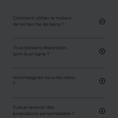
Comment utiliser le moteur
de recherche de biens ?
Renseignez vos critères (type
de bien, surface, localisation)
Tous les biens disponibles
pour accéder à une liste de
sont-ils en ligne ?
biens ciblés.
Non. Certains biens sont
proposés en exclusivité ou en
Accompagnez-vous les visites
toute confidentialité :
?
contactez-nous pour y
accéder.
Oui, nous organisons les
visites, analysons chaque bien
avec vous, et mettons en
Puis-je recevoir des
lumière ses atouts ou
propositions personnalisées ?
contraintes.