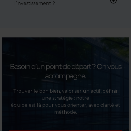
l’investissement ?
conditions de vente.
Absolument. Nous
accompagnons les
investisseurs dans la sélection,
l’évaluation et la valorisation
de leurs actifs.
Besoin d’un point de départ ?
On vous
accompagne.
Trouver le bon bien, valoriser un actif, définir
une stratégie : notre
équipe est là pour vous orienter, avec clarté et
méthode.