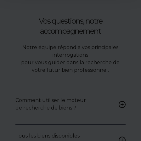
Vos questions, notre
accompagnement
Notre équipe répond à vos principales
interrogations
pour vous guider dans la recherche de
votre futur bien professionnel.
Comment utiliser le moteur
de recherche de biens ?
Renseignez vos critères (type
de bien, surface, localisation)
Tous les biens disponibles
pour accéder à une liste de