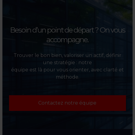
Besoin d’un point de départ ?
On vous
accompagne.
Trouver le bon bien, valoriser un actif, définir
une stratégie : notre
équipe est là pour vous orienter, avec clarté et
méthode.
Contactez notre équipe