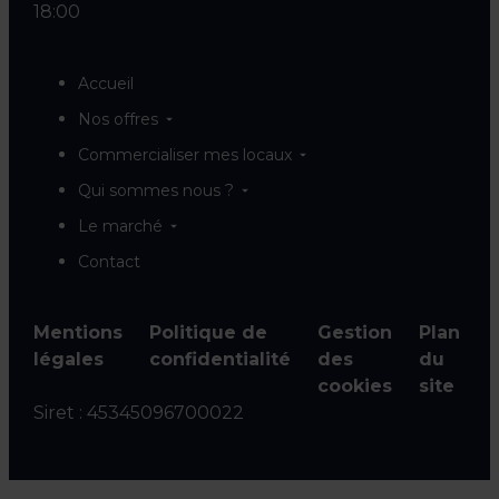
18:00
Accueil
Nos offres
Commercialiser mes locaux
Qui sommes nous ?
Le marché
Contact
Mentions
Politique de
Gestion
Plan
légales
confidentialité
des
du
cookies
site
Siret :
45345096700022