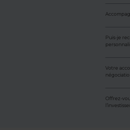
Accompagne
Puis-je re
personnali
Votre acc
négociatio
Offrez-vou
l’investis