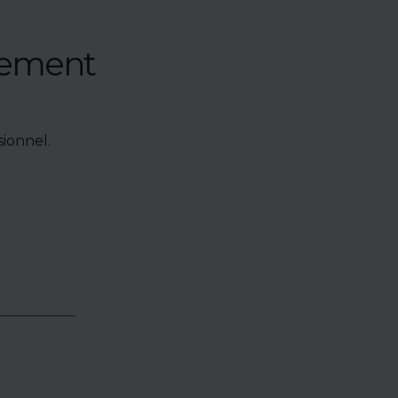
nement
ionnel.
e de bien,
accéder à
oposés en
identialité