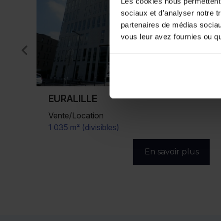
Les cookies nous permettent d
sociaux et d'analyser notre t
partenaires de médias sociaux
vous leur avez fournies ou qu'
LILLE
Location
284 m² (divisibles)
s
En savoir plus