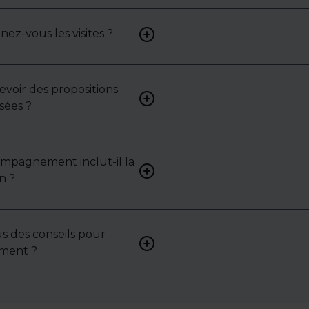
: contactez-nous pour y acc
z-vous les visites ?
Oui, nous organisons les visit
analysons chaque bien avec 
mettons en lumière ses ato
contraintes.
cevoir des propositions
Bien sûr. Nos consultants 
sées ?
vous proposer des biens su
selon vos attentes et votre 
ompagnement inclut-il la
Oui, nous intervenons acti
n ?
pour vous aider à négocier le
bail ou les conditions de ven
s des conseils pour
Absolument. Nous accompa
sement ?
investisseurs dans la sélecti
l’évaluation et la valorisatio
actifs.