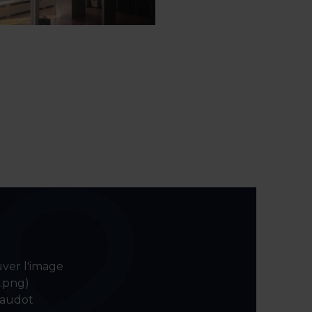
uver l'image
o.png)
laudot