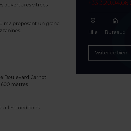
+33 3.20.04.06
s ouvertures vitrées
home
200 m2 proposant un grand
zzanines.
Lille
Bureaux
Visiter ce bien
 le Boulevard Carnot
 à 600 mètres
ur les conditions