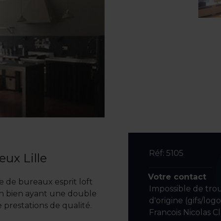
Réf: 5105
eux Lille
Votre contact
e de bureaux esprit loft
Impossible de tro
d'un bien ayant une double
d'origine (gifs/log
 prestations de qualité.
Francois Nicolas C