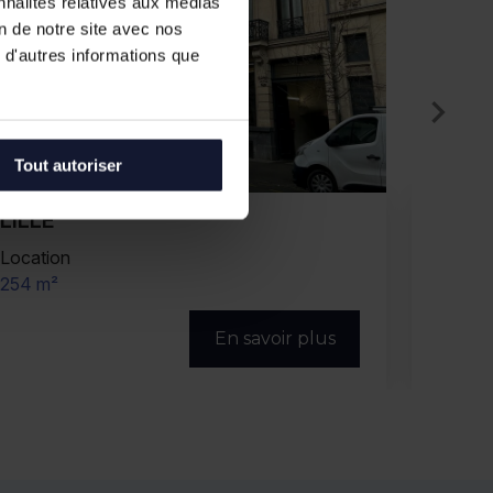
nnalités relatives aux médias
on de notre site avec nos
 d'autres informations que
Tout autoriser
EURALILLE
EUR
Location
Vente/
1 379 m² (divisibles)
1 035 m
En savoir plus