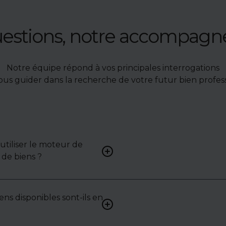
uestions, notre accompag
Notre équipe répond à vos principales interrogations
ous guider dans la recherche de votre futur bien profess
tiliser le moteur de
Renseignez vos critères (typ
de biens ?
surface, localisation) pour 
une liste de biens ciblés.
ens disponibles sont-ils en
Non. Certains biens sont pr
exclusivité ou en toute conf