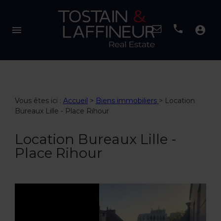
menu
account_circle
Vous êtes ici :
Accueil
>
Biens immobiliers
>
Location
Bureaux Lille - Place Rihour
Location Bureaux Lille -
Place Rihour