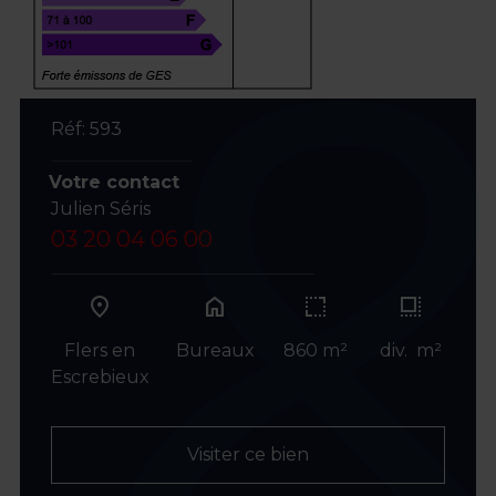
Réf: 593
Votre contact
Julien Séris
03 20 04 06 00
home
Flers en
Bureaux
860 m²
div. m²
Escrebieux
Visiter ce bien