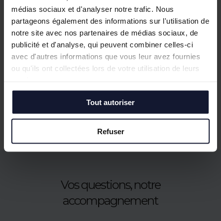
médias sociaux et d'analyser notre trafic. Nous
partageons également des informations sur l'utilisation de
notre site avec nos partenaires de médias sociaux, de
publicité et d'analyse, qui peuvent combiner celles-ci
avec d'autres informations que vous leur avez fournies
ou qu'ils ont collectées lors de votre utilisation de leurs
services.
Nos biens similaires
Tout autoriser
Refuser
Vos questions, notre
accompagnement