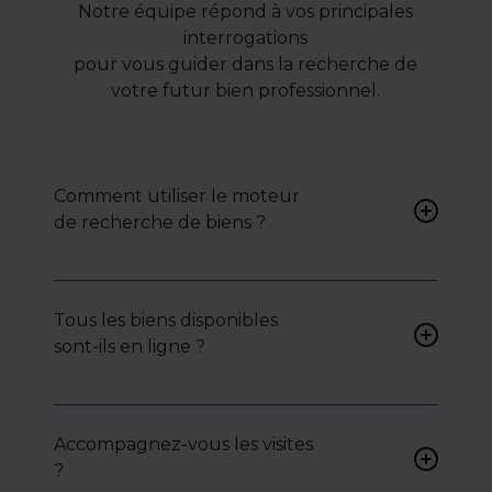
Notre équipe répond à vos principales
interrogations
pour vous guider dans la recherche de
votre futur bien professionnel.
Comment utiliser le moteur
de recherche de biens ?
Renseignez vos critères (type
de bien, surface, localisation)
Tous les biens disponibles
pour accéder à une liste de
sont-ils en ligne ?
biens ciblés.
Non. Certains biens sont
proposés en exclusivité ou en
Accompagnez-vous les visites
toute confidentialité :
?
contactez-nous pour y