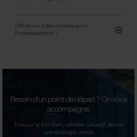
attentes et votre secteur.
Oui, nous intervenons
activement pour vous aider à
Offrez-vous des conseils pour
négocier le prix, le bail ou les
l’investissement ?
conditions de vente.
Absolument. Nous
accompagnons les
investisseurs dans la sélection,
l’évaluation et la valorisation
de leurs actifs.
Besoin d’un point de départ ?
On vous
accompagne.
Trouver le bon bien, valoriser un actif, définir
une stratégie : notre