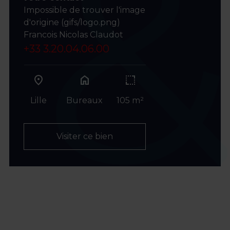
Impossible de trouver l'image
d'origine (gifs/logo.png)
Francois Nicolas Claudot
+33 3.20.04.06.00
home
Lille
Bureaux
105 m²
Visiter ce bien