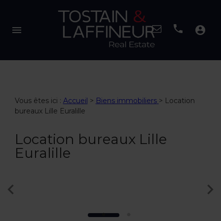
menu
account_circle
Vous êtes ici :
Accueil
>
Biens immobiliers
>
Location
bureaux Lille Euralille
Location bureaux Lille
Euralille