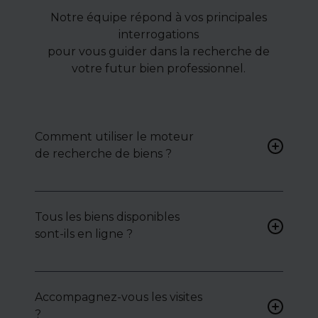
Notre équipe répond à vos principales
interrogations
pour vous guider dans la recherche de
votre futur bien professionnel.
Comment utiliser le moteur
de recherche de biens ?
Renseignez vos critères (type
de bien, surface, localisation)
Tous les biens disponibles
pour accéder à une liste de
sont-ils en ligne ?
biens ciblés.
Non. Certains biens sont
proposés en exclusivité ou en
Accompagnez-vous les visites
toute confidentialité :
?