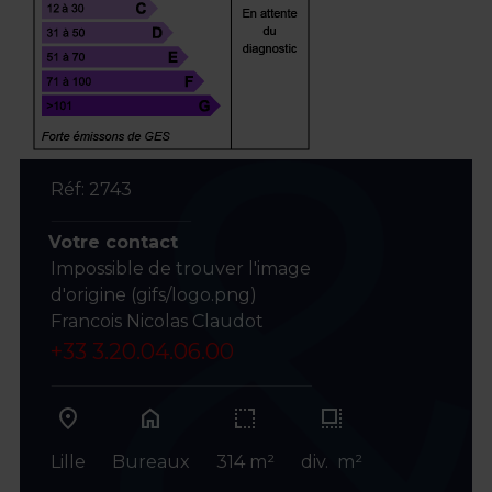
Réf: 2743
Votre contact
Impossible de trouver l'image
d'origine (gifs/logo.png)
Francois Nicolas Claudot
+33 3.20.04.06.00
home
Lille
Bureaux
314 m²
div. m²