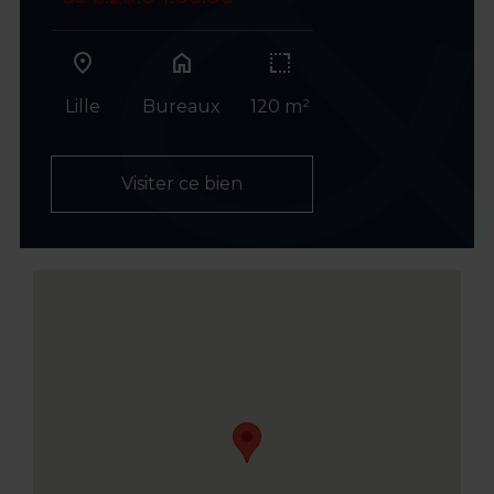
home
Lille
Bureaux
120 m²
Visiter ce bien