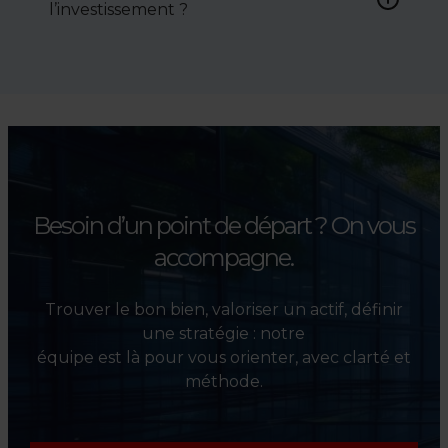
l’investissement ?
conditions de vente.
Absolument. Nous
accompagnons les
investisseurs dans la sélection,
l’évaluation et la valorisation
de leurs actifs.
Besoin d’un point de départ ?
On vous
accompagne.
Trouver le bon bien, valoriser un actif, définir
une stratégie : notre
équipe est là pour vous orienter, avec clarté et
méthode.