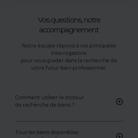
Vos questions, notre
accompagnement
Notre équipe répond à vos principales
interrogations
pour vous guider dans la recherche de
votre futur bien professionnel.
Comment utiliser le moteur
de recherche de biens ?
Renseignez vos critères (type
de bien, surface, localisation)
Tous les biens disponibles
pour accéder à une liste de