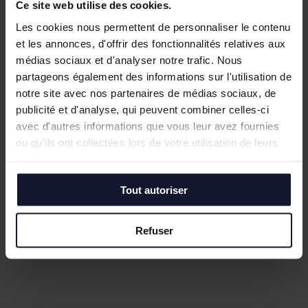
Ce site web utilise des cookies.
Les cookies nous permettent de personnaliser le contenu
et les annonces, d'offrir des fonctionnalités relatives aux
médias sociaux et d'analyser notre trafic. Nous
partageons également des informations sur l'utilisation de
notre site avec nos partenaires de médias sociaux, de
publicité et d'analyse, qui peuvent combiner celles-ci
LOOS
avec d'autres informations que vous leur avez fournies
ou qu'ils ont collectées lors de votre utilisation de leurs
Vente/Location
services.
1 899 m² (divisibles)
Tout autoriser
En savoir plus
Refuser