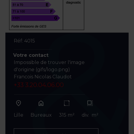
Réf: 4015
Votre contact
Impossible de trouver l'image
d'origine (gifs/logo.png)
Francois Nicolas Claudot
+33 3.20.04.06.00
home
Lille
Bureaux
315 m²
div. m²