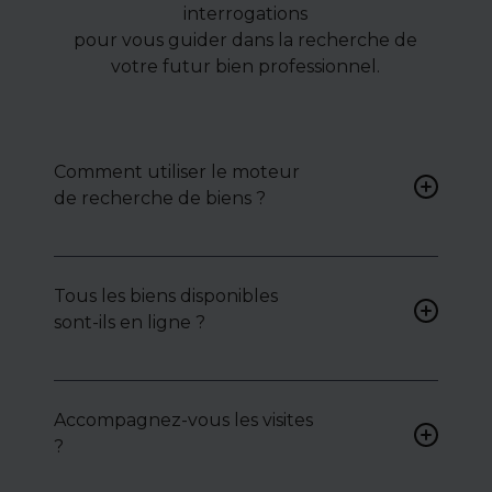
interrogations
pour vous guider dans la recherche de
votre futur bien professionnel.
Comment utiliser le moteur
de recherche de biens ?
Renseignez vos critères (type
de bien, surface, localisation)
Tous les biens disponibles
pour accéder à une liste de
sont-ils en ligne ?
biens ciblés.
Non. Certains biens sont
proposés en exclusivité ou en
Accompagnez-vous les visites
toute confidentialité :
?
contactez-nous pour y
accéder.
Oui, nous organisons les