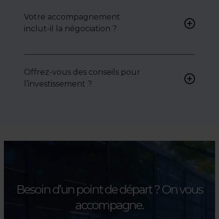
peuvent vous proposer des
Votre accompagnement
biens sur mesure, selon vos
inclut-il la négociation ?
attentes et votre secteur.
Oui, nous intervenons
activement pour vous aider à
Offrez-vous des conseils pour
négocier le prix, le bail ou les
l’investissement ?
conditions de vente.
Absolument. Nous
accompagnons les
investisseurs dans la sélection,
l’évaluation et la valorisation
de leurs actifs.
Besoin d’un point de départ ?
On vous
accompagne.