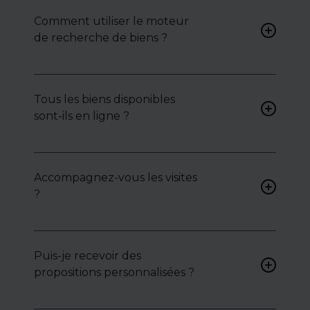
Comment utiliser le moteur
de recherche de biens ?
Renseignez vos critères (type
de bien, surface, localisation)
Tous les biens disponibles
pour accéder à une liste de
sont-ils en ligne ?
biens ciblés.
Non. Certains biens sont
proposés en exclusivité ou en
Accompagnez-vous les visites
toute confidentialité :
?
contactez-nous pour y
accéder.
Oui, nous organisons les
visites, analysons chaque bien
avec vous, et mettons en
Puis-je recevoir des
lumière ses atouts ou
propositions personnalisées ?
contraintes.
Bien sûr. Nos consultants