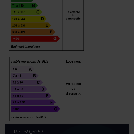
Réf: 59_6252