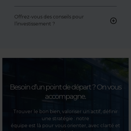
Oui, nous intervenons
activement pour vous aider à
Offrez-vous des conseils pour
négocier le prix, le bail ou les
l’investissement ?
conditions de vente.
Absolument. Nous
accompagnons les
investisseurs dans la sélection,
l’évaluation et la valorisation
de leurs actifs.
Besoin d’un point de départ ?
On vous
accompagne.
Trouver le bon bien, valoriser un actif, définir
une stratégie : notre
équipe est là pour vous orienter, avec clarté et