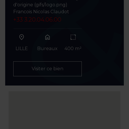
d'origine (gifs/logo.png)
Francois Nicolas Claudot
+33 3.20.04.06.00
home
LILLE
Bureaux
400 m²
Visiter ce bien