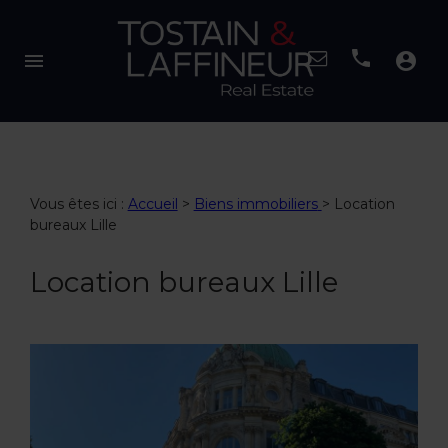
menu
account_circle
Vous êtes ici :
Accueil
>
Biens immobiliers
>
Location
bureaux Lille
Location bureaux Lille