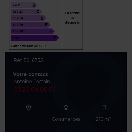
Réf: 59_6735
Votre contact
Antoine Tostain
03 20 04 06 00
home
Commerces
216 m²