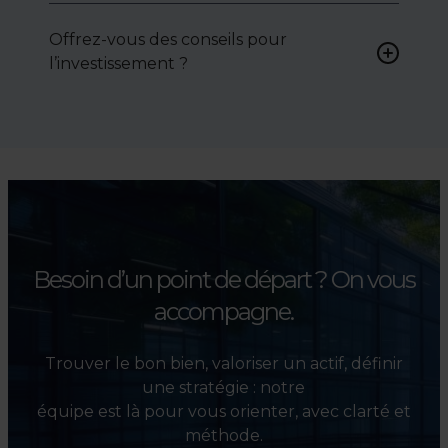
activement pour vous aider à
Offrez-vous des conseils pour
négocier le prix, le bail ou les
l’investissement ?
conditions de vente.
Absolument. Nous
accompagnons les
investisseurs dans la sélection,
l’évaluation et la valorisation
de leurs actifs.
Besoin d’un point de départ ?
On vous
accompagne.
Trouver le bon bien, valoriser un actif, définir
une stratégie : notre
équipe est là pour vous orienter, avec clarté et
méthode.