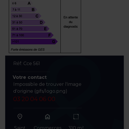
Réf: Cce 561
Votre contact
Impossible de trouver l'image
d'origine (gifs/logo.png)
03 20 04 06 00
home
Saint
Commerces
310 m²