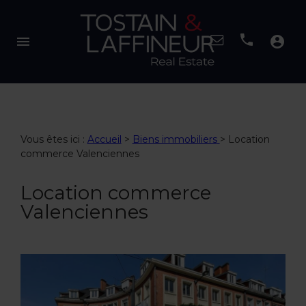
menu
account_circle
Vous êtes ici :
Accueil
>
Biens immobiliers
>
Location
commerce Valenciennes
Location commerce
Valenciennes