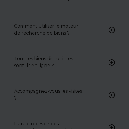
Comment utiliser le moteur
de recherche de biens ?
Renseignez vos critères (type
de bien, surface, localisation)
Tous les biens disponibles
pour accéder à une liste de
sont-ils en ligne ?
biens ciblés.
Non. Certains biens sont
proposés en exclusivité ou en
Accompagnez-vous les visites
toute confidentialité :
?
contactez-nous pour y
accéder.
Oui, nous organisons les
visites, analysons chaque bien
avec vous, et mettons en
Puis-je recevoir des
lumière ses atouts ou