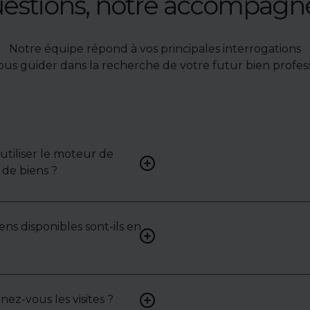
uestions, notre accompag
Notre équipe répond à vos principales interrogations
ous guider dans la recherche de votre futur bien profess
tiliser le moteur de
Renseignez vos critères (typ
de biens ?
surface, localisation) pour 
une liste de biens ciblés.
ens disponibles sont-ils en
Non. Certains biens sont pr
exclusivité ou en toute conf
: contactez-nous pour y acc
z-vous les visites ?
Oui, nous organisons les visit