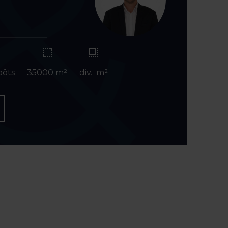
e
pôts
35000 m²
div. m²