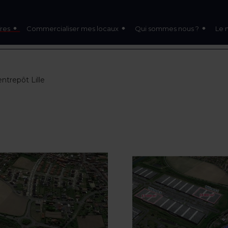
res
Commercialiser mes locaux
Qui sommes nous ?
Le 
ntrepôt Lille