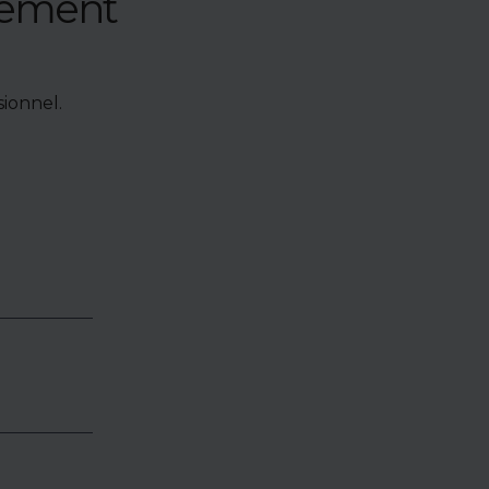
nement
ionnel.
e de bien,
accéder à
oposés en
identialité
éder.
es,