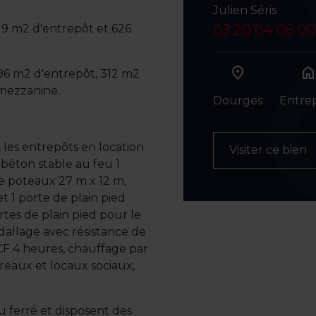
Julien Séris
03 20 04 06 00
19 m2 d'entrepôt et 626
hom
96 m2 d'entrepôt, 312 m2
 mezzanine.
Dourges
Entre
 les entrepôts en location
Visiter ce bien
 béton stable au feu 1
e poteaux 27 m x 12 m,
t 1 porte de plain pied
rtes de plain pied pour le
dallage avec résistance de
CF 4 heures, chauffage par
reaux et locaux sociaux,
 ferré et disposent des