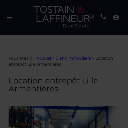
menu
account_circle
Vous êtes ici :
Accueil
>
Biens immobiliers
>
Location
entrepôt Lille Armentières
Location entrepôt Lille
Armentières