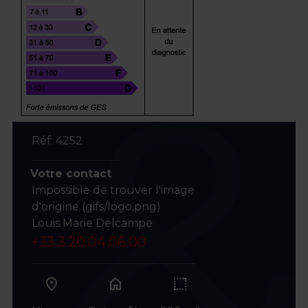
Réf: 4252
Votre contact
Impossible de trouver l'image
d'origine (gifs/logo.png)
Louis Marie Delcampe
+33 3.20.04.06.00
home